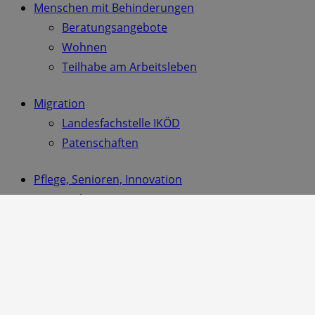
Menschen mit Behinderungen
Beratungsangebote
Wohnen
Teilhabe am Arbeitsleben
Migration
Landesfachstelle IKÖD
Patenschaften
Pflege, Senioren, Innovation
Wohnen
Tagespflege – das Angebot der AWO Sachsen
Begegnungsstätten
Ambulante Pflege I Pflegedienste in Sachsen
Beratungsangebote
Einrichtungsdatenbank