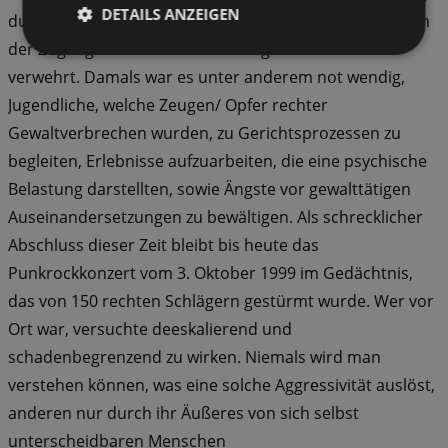
DETAILS ANZEIGEN
durch Brutalität wurde entsprechenden Gruppierungen
der Zugang zu unserer Einrichtung automatisch
verwehrt. Damals war es unter anderem not­ wendig,
Jugendliche, welche Zeugen/ Opfer rechter
Gewaltverbrechen wur­den, zu Gerichtsprozessen zu
begleiten, Erlebnisse aufzuarbeiten, die eine psy­chische
Belastung darstellten, sowie Ängste vor gewalttätigen
Auseinander­setzungen zu bewältigen. Als schreck­licher
Abschluss dieser Zeit bleibt bis heute das
Punkrockkonzert vom 3. Oktober 1999 im Gedächtnis,
das von 150 rechten Schlägern gestürmt wurde. Wer vor
Ort war, versuchte deeskalie­rend und
schadenbegrenzend zu wirken. Niemals wird man
verstehen können, was eine solche Aggressivität auslöst,
anderen nur durch ihr Äußeres von sich selbst
unterscheidbaren Menschen