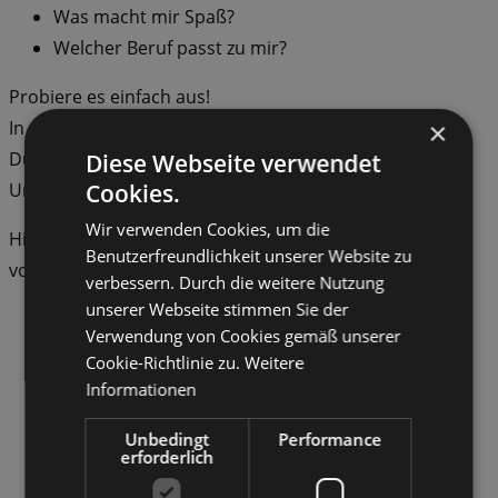
Was macht mir Spaß?
Welcher Beruf passt zu mir?
Probiere es einfach aus!
×
In einem Freiwilligen-Dienst tust Du Gutes:
Du hilfst anderen Menschen.
Diese Webseite verwendet
Cookies.
Und du findest neue Freunde.
Wir verwenden Cookies, um die
Hier kommst Du auf die Seite
Benutzerfreundlichkeit unserer Website zu
von den
Freiwilligen-Diensten
.
verbessern. Durch die weitere Nutzung
unserer Webseite stimmen Sie der
Sie Fragen
Verwendung von Cookies gemäß unserer
Wir Antworten
Cookie-Richtlinie zu.
Weitere
Informationen
Unbedingt
Performance
erforderlich