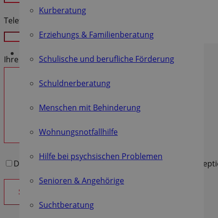
Kurberatung
Begegnungs-Stätten für Senioren
Telefon
Jugend-Werk
Erziehungs & Familienberatung
Schulische und berufliche Förderung
Ihre Nachricht an uns
Schuldnerberatung
Menschen mit Behinderung
Wohnungsnotfallhilfe
Hilfe bei psychsischen Problemen
Die
Datenschutzerklärung
habe ich gelesen und akzepti
Senioren & Angehörige
Suchtberatung