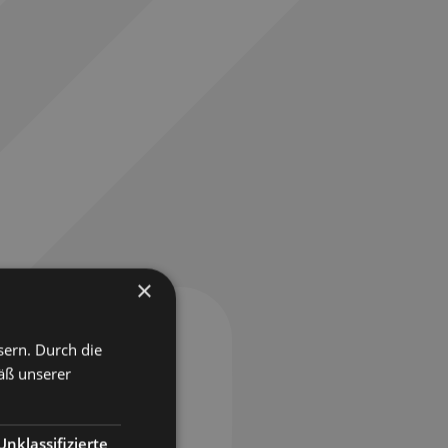
×
sern. Durch die
äß unserer
Unklassifizierte