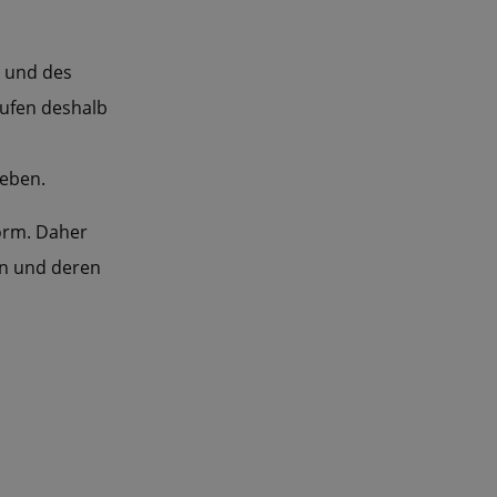
 und des
rufen deshalb
leben.
norm. Daher
zen und deren