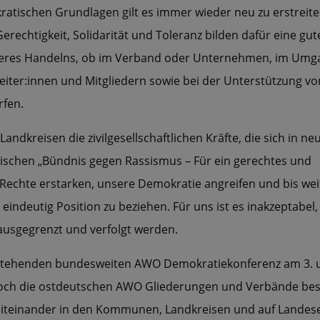
atischen Grundlagen gilt es immer wieder neu zu erstreit
erechtigkeit, Solidarität und Toleranz bilden dafür eine gut
unseres Handelns, ob im Verband oder Unternehmen, im Umg
ter:innen und Mitgliedern sowie bei der Unterstützung vo
rfen.
kreisen die zivilgesellschaftlichen Kräfte, die sich in ne
ischen „Bündnis gegen Rassismus – Für ein gerechtes und
echte erstarken, unsere Demokratie angreifen und bis weit 
 eindeutig Position zu beziehen. Für uns ist es inakzeptabel,
usgegrenzt und verfolgt werden.
r anstehenden bundesweiten AWO Demokratiekonferenz am 3. 
d doch die ostdeutschen AWO Gliederungen und Verbände be
es Miteinander in den Kommunen, Landkreisen und auf Lande