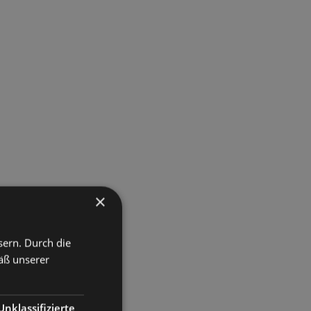
×
sern. Durch die
äß unserer
Unklassifizierte