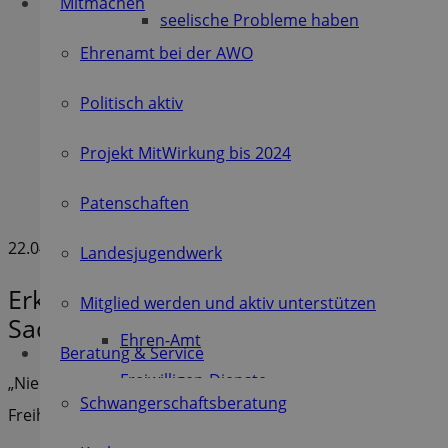
Mitmachen
seelische Probleme haben
Ehrenamt bei der AWO
süchtig sein
Gewalt erleben
Politisch aktiv
keine Wohnung haben
Projekt MitWirkung bis 2024
Ins Gefängnis kommen
Patenschaften
Schwanger sein
22.04.2024
Landesjugendwerk
Mitmachen und dabei sein
Erklärung zur Demokratiekonferenz 
Mitglied werden
Mitglied werden und aktiv unterstützen
Sachsen
Ehren-Amt
Beratung & Service
Freiwilligen-Dienste
„Nie wieder ist jetzt“ - AWO Sachsen bekennt sich zu
Schwangerschaftsberatung
Freiheit und Demokratie
Patenschaften Leichte Sprache