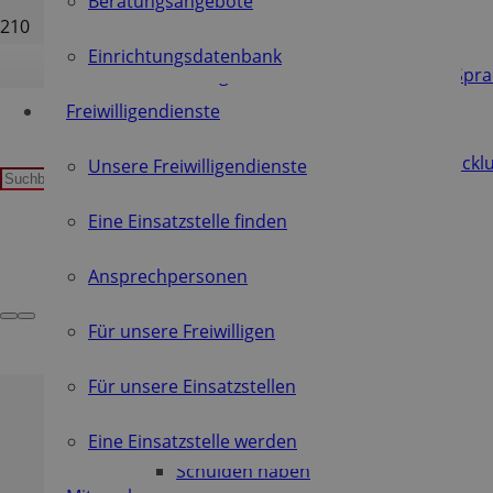
Beratungsangebote
Endlich Fahrrad fahren!
Einrichtungsdatenbank
Bitte gehen Sie zur Wahl I Leichte Spr
Freiwilligendienste
Ein buntes Fest in Dresden
Globale Ziele für nachhaltige Entwickl
Unsere Freiwilligendienste
Rat und Hilfe
Eine Einsatzstelle finden
Für junge Menschen
Ansprechpersonen
Für ältere Menschen
Für unsere Freiwilligen
Für Menschen mit Behinderungen
Willkommen – Welcome
Für unsere Einsatzstellen
Für Menschen in Not
Eine Einsatzstelle werden
Schulden haben