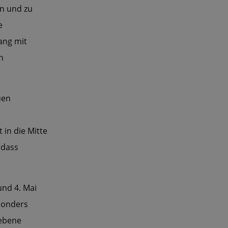
en und zu
e
ang mit
n
uen
in die Mitte
 dass
und 4. Mai
sonders
sebene