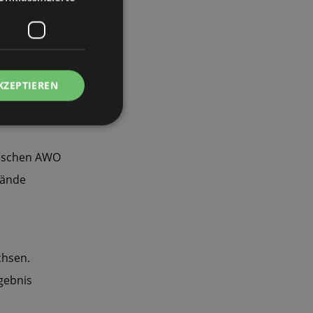
KZEPTIEREN
hsischen AWO
bände
chsen.
gebnis