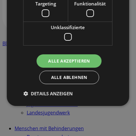
Targeting
Funktionalität
Unklassifizierte
Blog
ALLE AKZEPTIEREN
Kinder, Jugend & Familie
Kindertagesstätte
ALLE ABLEHNEN
Angebote für Familien
Erziehungs & Familienberatung
DETAILS ANZEIGEN
Jugendsozial- und Jugendarbeit
Jugendverbandsarbeit
Landesjugendwerk
Menschen mit Behinderungen