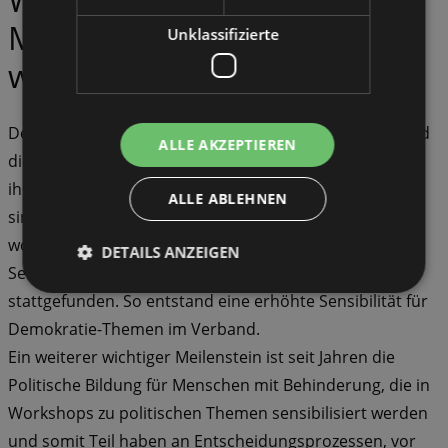
Meilensteine, die erreicht
Unklassifizierte
wurden?
Der größte Meilenstein unserer langjährigen Arbeit sind
ALLE AKZEPTIEREN
die ausgebildeten Berater:innen, die in der AWO durch
ihre Arbeit wirken. Unsere Ergebnisse und Erfahrungen
ALLE ABLEHNEN
sind in mittlerweile 4 Handreichungen festgehalten
worden. Es haben viele Inhouse-Schulungen zur
DETAILS ANZEIGEN
Sensibilisierung von Mitarbeitenden der AWO
stattgefunden. So entstand eine erhöhte Sensibilität für
Demokratie-Themen im Verband.
Ein weiterer wichtiger Meilenstein ist seit Jahren die
Politische Bildung für Menschen mit Behinderung, die in
Workshops zu politischen Themen sensibilisiert werden
und somit Teil haben an Entscheidungsprozessen, vor