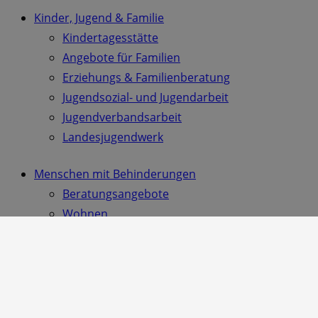
Kinder, Jugend & Familie
Kindertagesstätte
Angebote für Familien
Erziehungs & Familienberatung
Jugendsozial- und Jugendarbeit
Jugendverbandsarbeit
Landesjugendwerk
Menschen mit Behinderungen
Beratungsangebote
Wohnen
Teilhabe am Arbeitsleben
Migration
Landesfachstelle IKÖD
Patenschaften