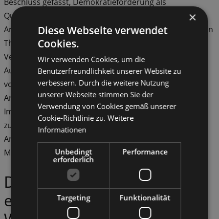
Beschluss gefasst, Demokratieförderung als
×
Querschnittsaufgabe zu etablieren. Ein Bestandteil der
Diese Webseite verwendet
Arbeit war folglich Beratungen zu demokratiefördernden
Cookies.
Themen, Moderation und Begleitung bei
Veränderungsprozessen anzubieten.
Wir verwenden Cookies, um die
Auch politische Bildung für Menschen mit Behinderung,
Benutzerfreundlichkeit unserer Website zu
verbessern. Durch die weitere Nutzung
vor allem zu den Wahlen, hat einen großen Teil der
unserer Webseite stimmen Sie der
Arbeit eingenommen.
Verwendung von Cookies gemäß unserer
Im letzten Förderzeitraum haben zwei Ausbildungen
Cookie-Richtlinie zu.
Weitere
zum/r verbandsinternen Berater:in nach systemischem
Informationen
Ansatz stattgefunden und es wurden viele
Unbedingt
Performance
Mitarbeiter:innen der AWO erreicht.
erforderlich
Das Projekt Mitwirkung gibt
es bereits seit 13 Jahren.
Targeting
Funktionalität
Was sind die größten