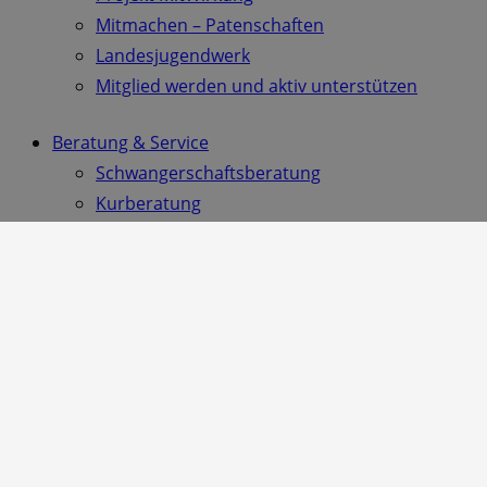
Mitmachen – Patenschaften
Landesjugendwerk
Mitglied werden und aktiv unterstützen
Beratung & Service
Schwangerschaftsberatung
Kurberatung
Erziehungs & Familienberatung
Schulische und berufliche Förderung
Schuldnerberatung
Wohnungsnotfallhilfe
Hilfe bei psychsischen Problemen
Senioren & Angehörige
Suchtberatung
Menschen mit Behinderung
Straffälligenhilfe