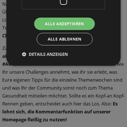
Na klar! Zu gewinnen gibt es drei #AwoFitFürAlle
Überraschungspakete. Die Gewinner:innen werden per
Losverfahren ermittelt. In den Lostopf kommen alle
ALLE AKZEPTIEREN
Teilnehmenden, die
mindestens 20 der aufgeführten
Challenges
im November erfüllen.
ALLE ABLEHNEN
Zudem verlosen wir einen
Sonderpreis für den
DETAILS ANZEIGEN
aktivsten User bzw. Userin auf unserer
#AwoFitFürAlle Plattform
. Denn: Wir wollen wissen, wie
Ihr unsere Challenges annehmt, wie ihr sie erlebt, was
Eure eigenen Tipps für die einzelne Themenwochen sind
und was Ihr der Community sonst noch zum Thema
Gesundheit mitteilen möchtet. Sollte es ein Kopf-an Kopf-
Rennen geben, entscheidet auch hier das Los. Also:
Es
lohnt sich, die Kommentarfunktion auf unserer
Homepage fleißig zu nutzen!