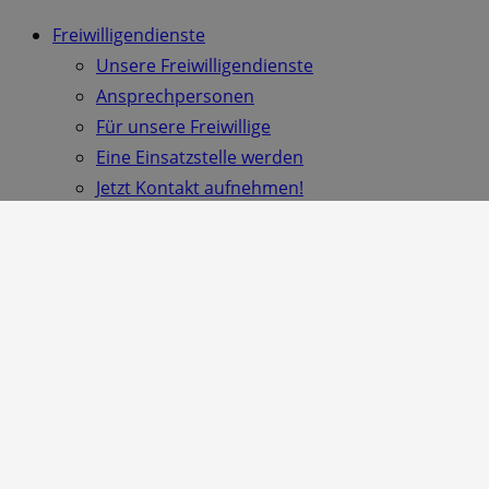
Freiwilligendienste
Unsere Freiwilligendienste
Ansprechpersonen
Für unsere Freiwillige
Eine Einsatzstelle werden
Jetzt Kontakt aufnehmen!
Mitmachen bei der AWO Sachsen
Ehrenamt bei der AWO
Politisch aktiv
Projekt MitWirkung
Mitmachen – Patenschaften
Landesjugendwerk
Mitglied werden und aktiv unterstützen
Beratung & Service