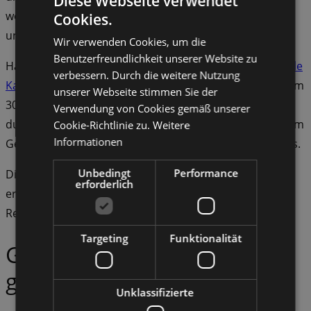
Diese Webseite verwendet
wöchentliche Motivationsmails mit zusätzlichen Infos
Cookies.
und Tipps rund um unsere #AwoFitFürAlle.
Wir verwenden Cookies, um die
Benutzerfreundlichkeit unserer Website zu
Hakt Eure durchgeführten Challenges im
#AwoFitF
ür-Alle
verbessern. Durch die weitere Nutzung
Kalender
ab und sendet den Kalender als Scan nach dem
unserer Webseite stimmen Sie der
30. November an
ulrike.novy@awo-sachsen.de
. 20
Verwendung von Cookies gemäß unserer
durchgeführte Challenges berechtigen zur Teilnahme am
Cookie-Richtlinie zu.
Weitere
Informationen
Gewinnspiel. Die Teilnahme basiert auf Vertrauensbasis.
Unbedingt
Performance
Die Challenge
startet am 1. November
. Solltet Ihr aber
erforderlich
erst einige Tage zu spät davon erfahren, ist eine
Registrierung auch im Nachgang möglich.
Targeting
Funktionalität
Gibt’s auch was zu
gewinnen?
Unklassifizierte