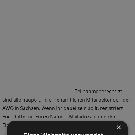
Teilnahmeberechtigt
sind alle haupt- und ehrenamtlichen Mitarbeitenden der
AWO in Sachsen. Wenn Ihr dabei sein sollt, registriert
Euch bitte mit Euren Namen, Mailadresse und der
Einrichtung der AWO, in der Ihr tätig seid,
×
unter
ulrike.novy@awo-sachsen.de
. Ihr bekommt dann